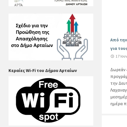
Από την
για του
17 Ιου
Δωρεάν 
Κεραίες Wi-Fi του Δήμου Αρταίων
προγράμ
την Δευτ
Λαχαναγο
μεσημέρ
ημέρα π