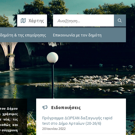
Χάρτης
δημότη & της επιχείρησης
Επικοινωνία με τον δημότη
Ειδοποιήσεις
του Δήμου
 χρήσιμες
Πρόγραμμα ΔΩΡΕΑΝ διεξαγωγής rapid
 νέα, τις
test στο Δήμο Αρταίων (20-26/6)
καθώς και
20 Ιουνίου 2022
ν σύγχρονη