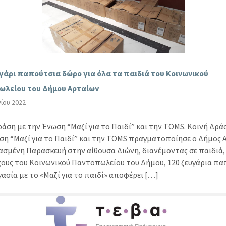
γάρι παπούτσια δώρο για όλα τα παιδιά του Κοινωνικού
λείου του Δήμου Αρταίων
νίου 2022
άση με την Ένωση “Μαζί για το Παιδί” και την TOMS. Κοινή Δρά
ση “Μαζί για το Παιδί” και την TOMS πραγματοποίησε ο Δήμος 
ασμένη Παρασκευή στην αίθουσα Διώνη, διανέμοντας σε παιδιά,
χους του Κοινωνικού Παντοπωλείου του Δήμου, 120 ζευγάρια πα
ασία με το «Μαζί για το παιδί» αποφέρει […]