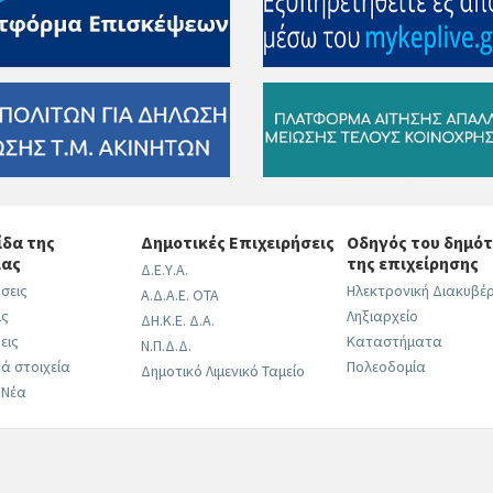
δα της
Δημοτικές Επιχειρήσεις
Οδηγός του δημότ
ίας
της επιχείρησης
Δ.Ε.Υ.Α.
σεις
Ηλεκτρονική Διακυβέ
Α.Δ.Α.Ε. ΟΤΑ
ις
Ληξιαρχείο
ΔΗ.Κ.Ε. Δ.Α.
εις
Καταστήματα
Ν.Π.Δ.Δ.
ά στοιχεία
Πολεοδομία
Δημοτικό Λιμενικό Ταμείο
 Νέα