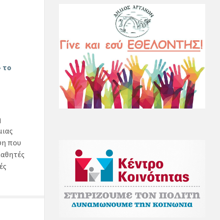
 το
η
μιας
ψη που
μαθητές
ές