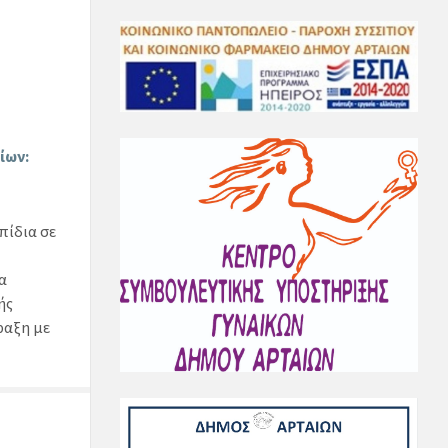
ίων:
πίδια σε
α
ής
ραξη με