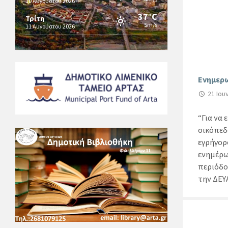
10 Αυγούστου 2026
37°C
Τρίτη
5m/s
11 Αυγούστου 2026
Ενημερω
21 Ιου
“Για να 
οικόπεδ
εγρήγορ
ενημέρω
περιόδο
την ΔΕΥΑ