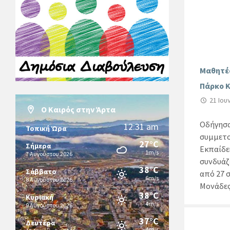
Μαθητές
Πάρκο Κ
21 Ιου
Ο Καιρός στην Άρτα
Οδήγησα
12:31 am
Τοπική Ώρα
συμμετο
27°C
Σήμερα
Εκπαίδε
1m/s
7 Αυγούστου 2026
συνδυάζ
38°C
Σάββατο
από 27 
6m/s
8 Αυγούστου 2026
Μονάδες
38°C
Κυριακή
4m/s
9 Αυγούστου 2026
37°C
Δευτέρα
4m/s