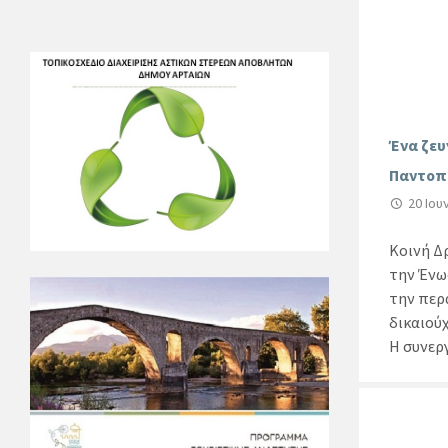
Ένα ζευ
Παντοπω
20 Ιου
Κοινή Δρ
την Ένω
την περ
δικαιού
Η συνεργ