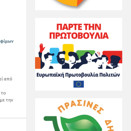
οφίμων
εί από
 το
με την