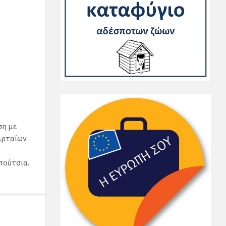
ση με
Αρταίων
πούτσια.