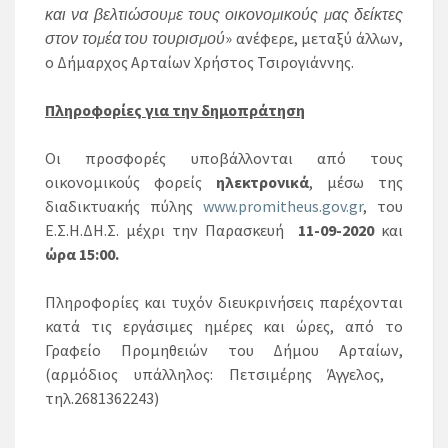
και να βελτιώσουμε τους οικονομικούς μας δείκτες
στον τομέα του τουρισμού
» ανέφερε, μεταξύ άλλων,
ο Δήμαρχος Αρταίων Χρήστος Τσιρογιάννης.
Πληροφορίες για την δημοπράτηση
Οι προσφορές υποβάλλονται από τους
οικονομικούς φορείς
ηλεκτρονικά
, μέσω της
διαδικτυακής πύλης
www.promitheus.gov.gr
, του
Ε.Σ.Η.ΔΗ.Σ. μέχρι την Παρασκευή
11-09-2020
και
ώρα 15:00.
Πληροφορίες και τυχόν διευκρινήσεις παρέχονται
κατά τις εργάσιμες ημέρες και ώρες, από το
Γραφείο Προμηθειών του Δήμου Αρταίων,
(αρμόδιος υπάλληλος: Πετσιμέρης Άγγελος,
τηλ.2681362243)