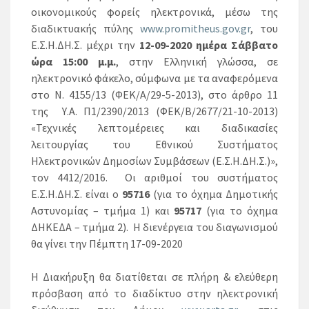
οικονομικούς φορείς ηλεκτρονικά, μέσω της
διαδικτυακής πύλης
www.promitheus.gov.gr
, του
Ε.Σ.Η.ΔΗ.Σ. μέχρι την
12-09-2020 ημέρα Σάββατο
ώρα 15:00 μ.μ.
, στην Ελληνική γλώσσα, σε
ηλεκτρονικό φάκελο, σύμφωνα με τα αναφερόμενα
στο Ν. 4155/13 (ΦΕΚ/Α/29-5-2013), στο άρθρο 11
της Υ.Α. Π1/2390/2013 (ΦΕΚ/Β/2677/21-10-2013)
«Τεχνικές λεπτομέρειες και διαδικασίες
λειτουργίας του Εθνικού Συστήματος
Ηλεκτρονικών Δημοσίων Συμβάσεων (Ε.Σ.Η.ΔΗ.Σ.)»,
τον 4412/2016. Οι αριθμοί του συστήματος
Ε.Σ.Η.ΔΗ.Σ. είναι ο
95716
(για το όχημα Δημοτικής
Αστυνομίας – τμήμα 1) και
95717
(για το όχημα
ΔΗΚΕΔΑ – τμήμα 2). Η διενέργεια του διαγωνισμού
θα γίνει την Πέμπτη 17-09-2020
Η Διακήρυξη θα διατίθεται σε πλήρη & ελεύθερη
πρόσβαση από το διαδίκτυο στην ηλεκτρονική