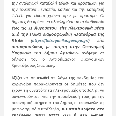
την αναλογική καταβολή τελών και προστίμων για
την τελευταία πενταετία
, καθώς και την καταβολή
Τ.Α.Π. για είκοσι χρόνια πριν με πρόστιμο. Οι
δημότες θα πρέπει να ολοκληρώσουν τη διαδικασία
έως τις 31 Αυγούστου, είτε ηλεκτρονικά μέσα
από την ειδικά διαμορφωμένη πλατφόρμα της
ΚΕΔΕ (
https://tetragonika.govapp.gr/
) είτε
αυτοπροσώπως με αίτηση στην Οικονομική
Υπηρεσία του Δήμου Αρταίων»
ανέφερε σε
δήλωσή του ο Αντιδήμαρχος Οικονομικών
Χριστόφορος Σιαφάκας.
Αξίζει να σημειωθεί ότι λόγω της πανδημίας του
κορωνοϊού παρακαλούνται οι δημότες που δεν
έχουν τη δυνατότητα ηλεκτρονικής υποβολής, να
συνεννοούνται για την προσέλευσή τους με την
οικονομική υπηρεσία του Δήμου, επικοινωνώντας
με τον αρμόδιο υπάλληλο,
κ. Παππά Χρήστο στο
τηλέφωνο 26813 62272 -273 ή στο
e
–
mail
: